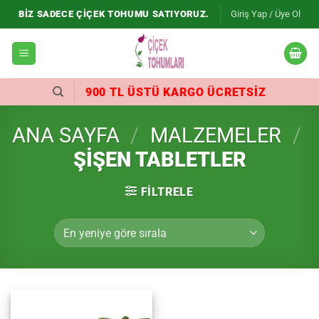
İçeriğe
BIZ SADECE ÇIÇEK TOHUMU SATIYORUZ.
Giriş Yap / Üye Ol
atla
900 TL ÜSTÜ KARGO ÜCRETSIZ
ANA SAYFA
/
MALZEMELER
/
ŞIŞEN TABLETLER
FILTRELE