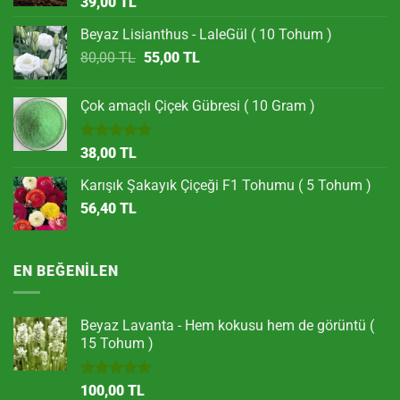
39,00
TL
Beyaz Lisianthus - LaleGül ( 10 Tohum )
Orijinal
Şu
80,00
TL
55,00
TL
fiyat:
andaki
80,00 TL.
fiyat:
Çok amaçlı Çiçek Gübresi ( 10 Gram )
55,00 TL.
5 üzerinden
38,00
TL
5.00
oy
aldı
Karışık Şakayık Çiçeği F1 Tohumu ( 5 Tohum )
56,40
TL
EN BEĞENILEN
Beyaz Lavanta - Hem kokusu hem de görüntü (
15 Tohum )
5 üzerinden
100,00
TL