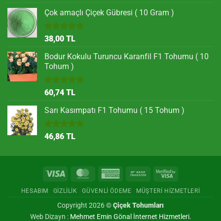
5.00
oy
aldı
Çok amaçlı Çiçek Gübresi ( 10 Gram )
5 üzerinden
38,00
TL
5.00
oy
aldı
Bodur Kokulu Turuncu Karanfil F1 Tohumu ( 10
Tohum )
5 üzerinden
60,74
TL
5.00
oy
aldı
Sarı Kasımpatı F1 Tohumu ( 15 Tohum )
5 üzerinden
46,86
TL
5.00
oy
aldı
Visa
MasterCard
American
Bank
Visa
Express
Transfer
2
HESABIM
GIZLILIK
GÜVENLI ÖDEME
MÜŞTERI HIZMETLERI
Copyright 2026 ©
Çiçek Tohumları
Web Dizayn :
Mehmet Emin Gönal İnternet Hizmetleri.