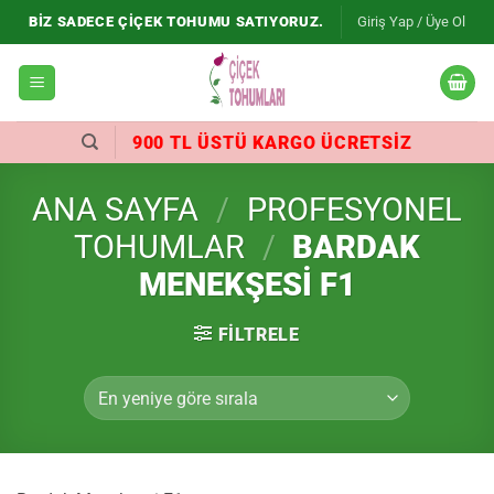
İçeriğe
BIZ SADECE ÇIÇEK TOHUMU SATIYORUZ.
Giriş Yap / Üye Ol
atla
900 TL ÜSTÜ KARGO ÜCRETSIZ
ANA SAYFA
/
PROFESYONEL
TOHUMLAR
/
BARDAK
MENEKŞESI F1
FILTRELE