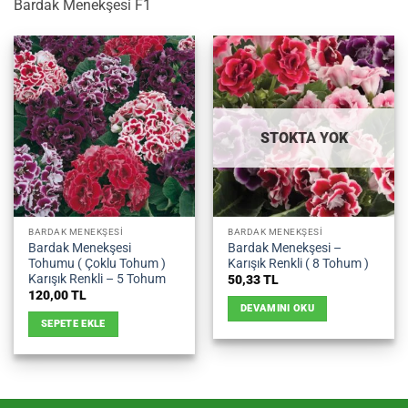
Bardak Menekşesi F1
STOKTA YOK
BARDAK MENEKŞESI
BARDAK MENEKŞESI
Bardak Menekşesi
Bardak Menekşesi –
Tohumu ( Çoklu Tohum )
Karışık Renkli ( 8 Tohum )
Karışık Renkli – 5 Tohum
50,33
TL
120,00
TL
DEVAMINI OKU
SEPETE EKLE