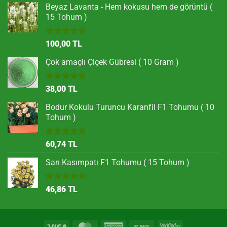
Beyaz Lavanta - Hem kokusu hem de görüntü (
15 Tohum )
5 üzerinden
100,00
TL
5.00
oy
aldı
Çok amaçlı Çiçek Gübresi ( 10 Gram )
5 üzerinden
38,00
TL
5.00
oy
aldı
Bodur Kokulu Turuncu Karanfil F1 Tohumu ( 10
Tohum )
5 üzerinden
60,74
TL
5.00
oy
aldı
Sarı Kasımpatı F1 Tohumu ( 15 Tohum )
5 üzerinden
46,86
TL
5.00
oy
aldı
Visa
MasterCard
American
Bank
Visa