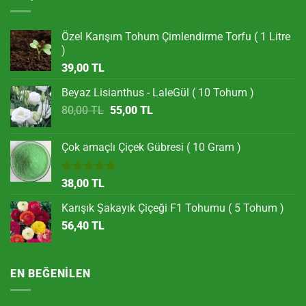
Özel Karışım Tohum Çimlendirme Torfu ( 1 Litre
)
39,00
TL
Beyaz Lisianthus - LaleGül ( 10 Tohum )
Orijinal
Şu
80,00
TL
55,00
TL
fiyat:
andaki
80,00 TL.
fiyat:
Çok amaçlı Çiçek Gübresi ( 10 Gram )
55,00 TL.
5 üzerinden
38,00
TL
5.00
oy
aldı
Karışık Şakayık Çiçeği F1 Tohumu ( 5 Tohum )
56,40
TL
EN BEĞENILEN