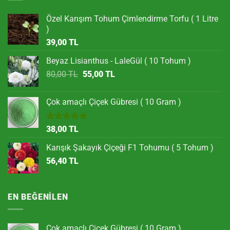
Özel Karışım Tohum Çimlendirme Torfu ( 1 Litre
)
39,00
TL
Beyaz Lisianthus - LaleGül ( 10 Tohum )
Orijinal
Şu
80,00
TL
55,00
TL
fiyat:
andaki
80,00 TL.
fiyat:
Çok amaçlı Çiçek Gübresi ( 10 Gram )
55,00 TL.
5 üzerinden
38,00
TL
5.00
oy
aldı
Karışık Şakayık Çiçeği F1 Tohumu ( 5 Tohum )
56,40
TL
EN BEĞENILEN
Çok amaçlı Çiçek Gübresi ( 10 Gram )