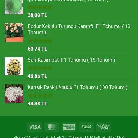
5 üzerinden
38,00
TL
5.00
oy
aldı
Bodur Kokulu Turuncu Karanfil F1 Tohumu ( 10
Tohum )
5 üzerinden
60,74
TL
5.00
oy
aldı
Sarı Kasımpatı F1 Tohumu ( 15 Tohum )
5 üzerinden
46,86
TL
5.00
oy
aldı
Karışık Renkli Arabis F1 Tohumu ( 30 Tohum )
5 üzerinden
43,38
TL
5.00
oy
aldı
Visa
MasterCard
American
Bank
Visa
Express
Transfer
2
HESABIM
GIZLILIK
GÜVENLI ÖDEME
MÜŞTERI HIZMETLERI