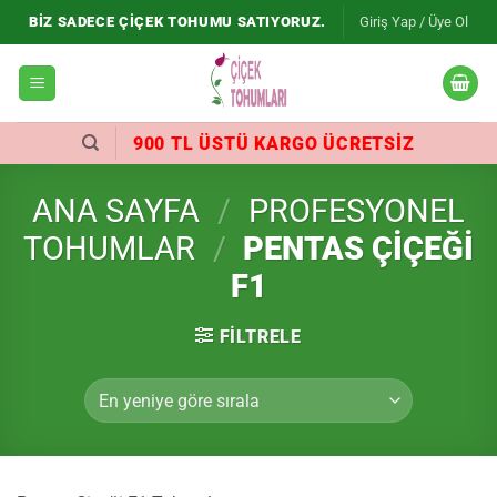
İçeriğe
BIZ SADECE ÇIÇEK TOHUMU SATIYORUZ.
Giriş Yap / Üye Ol
atla
900 TL ÜSTÜ KARGO ÜCRETSIZ
ANA SAYFA
/
PROFESYONEL
TOHUMLAR
/
PENTAS ÇIÇEĞI
F1
FILTRELE