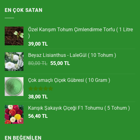
EN ÇOK SATAN
Özel Karışım Tohum Çimlendirme Torfu ( 1 Litre
)
39,00
TL
Beyaz Lisianthus - LaleGül ( 10 Tohum )
Orijinal
Şu
80,00
TL
55,00
TL
fiyat:
andaki
80,00 TL.
fiyat:
Çok amaçlı Çiçek Gübresi ( 10 Gram )
55,00 TL.
5 üzerinden
38,00
TL
5.00
oy
aldı
Karışık Şakayık Çiçeği F1 Tohumu ( 5 Tohum )
56,40
TL
EN BEĞENILEN