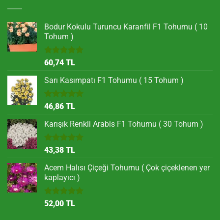
Bodur Kokulu Turuncu Karanfil F1 Tohumu ( 10
Tohum )
5 üzerinden
60,74
TL
5.00
oy
aldı
Sarı Kasımpatı F1 Tohumu ( 15 Tohum )
5 üzerinden
46,86
TL
5.00
oy
aldı
Karışık Renkli Arabis F1 Tohumu ( 30 Tohum )
5 üzerinden
43,38
TL
5.00
oy
aldı
Acem Halısı Çiçeği Tohumu ( Çok çiçeklenen yer
kaplayıcı )
5 üzerinden
52,00
TL
5.00
oy
aldı