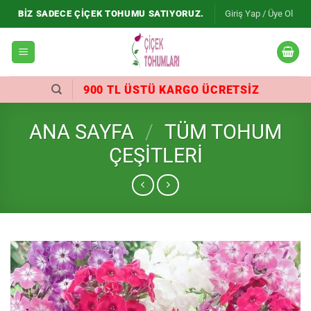
İçeriğe
BIZ SADECE ÇIÇEK TOHUMU SATIYORUZ.
Giriş Yap / Üye Ol
atla
900 TL ÜSTÜ KARGO ÜCRETSIZ
ANA SAYFA
/
TÜM TOHUM
ÇEŞITLERI