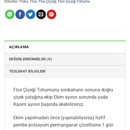
Etiketler:
Floks
,
Flox
,
Flox Çiçeği
,
Flox Çiçeği Tohumu
AÇIKLAMA
DEĞERLENDIRMELER (0)
TESLIMAT BILGILERI
Flox Çiçeği Tohumunu sonbaharın sonuna doğru
çiçek yatağına ekip Ekim ayının sonunda yada
Kasım ayının başında ekebilirsiniz.
Ekim yapılmadan önce (yapılabiliyorsa) hafif
pembe potasyum permanganat çözeltisine 1 gün