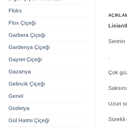
Floks
AÇIKLA
Flox Çiçeği
Lisiant
Garbera Çiçeği
Serinin 
Gardenya Çiçeği
.
Gayret Çiçeği
Gazanya
Çok güze
Gelincik Çiçeği
Saksınız
Genel
Uzun sür
Godetya
Sürekli
Gül Hatmi Çiçeği