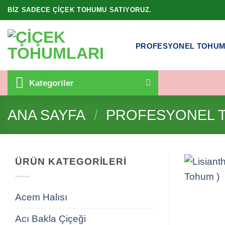
İçeriğe
BIZ SADECE ÇIÇEK TOHUMU SATIYORUZ.
atla
PROFESYONEL TOHU
Kategoriler
ANA SAYFA
/
PROFESYONEL 
ÜRÜN KATEGORILERI
Acem Halısı
Acı Bakla Çiçeği