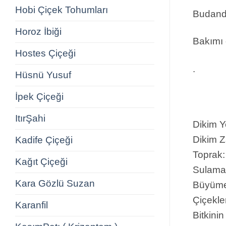
Hobi Çiçek Tohumları
Budandık
Horoz İbiği
Bakımı o
Hostes Çiçeği
.
Hüsnü Yusuf
İpek Çiçeği
ItırŞahi
Dikim Y
Dikim Z
Kadife Çiçeği
Toprak:
Kağıt Çiçeği
Sulama
Kara Gözlü Suzan
Büyüme 
Çiçekle
Karanfil
Bitkini