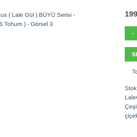
199
Lisia
S
(
Lale
Topl
Gül
)
Stok
BÜYÜ
Lale
-
Çeşit
BEYA
çiçe
5
Toh
)