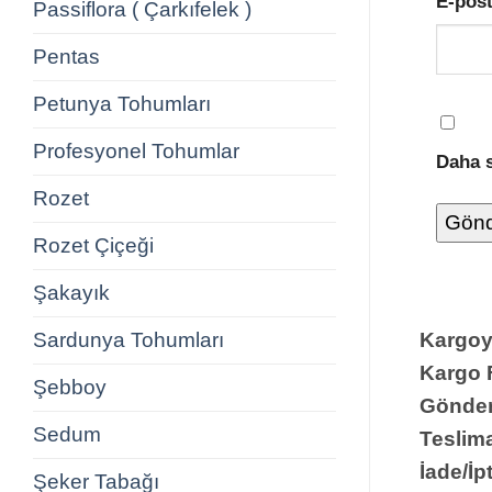
E-pos
Passiflora ( Çarkıfelek )
Pentas
Petunya Tohumları
Profesyonel Tohumlar
Daha s
Rozet
Rozet Çiçeği
Şakayık
Sardunya Tohumları
Kargoya
Kargo 
Şebboy
Gönder
Sedum
Teslima
İade/İpt
Şeker Tabağı