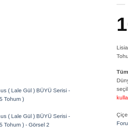
1
Lisi
Tohu
Tüm 
Düny
seçil
kull
Çiçe
For