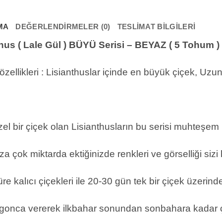
adet
MA
DEĞERLENDIRMELER (0)
TESLIMAT BILGILERI
hus ( Lale Gül ) BÜYÜ Serisi – BEYAZ ( 5 Tohum )
özellikleri : Lisianthuslar içinde en büyük çiçek, Uzun 
l bir çiçek olan Lisianthusların bu serisi muhteşem bi
a çok miktarda ektiğinizde renkleri ve görselliği sizi
e kalıcı çiçekleri ile 20-30 gün tek bir çiçek üzerinde
 gonca vererek ilkbahar sonundan sonbahara kadar çiç