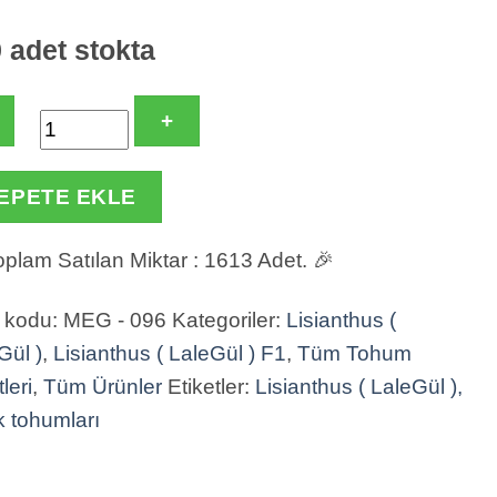
 adet stokta
nthus
EPETE EKLE
am Satılan Miktar : 1613 Adet. 🎉
 kodu:
MEG - 096
Kategoriler:
Lisianthus (
 Serisi
Gül )
,
Lisianthus ( LaleGül ) F1
,
Tüm Tohum
leri
,
Tüm Ürünler
Etiketler:
Lisianthus ( LaleGül ),
Z (
k tohumları
um