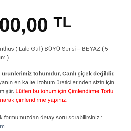
00,00
TL
anthus ( Lale Gül ) BÜYÜ Serisi – BEYAZ ( 5
m )
ürünlerimiz tohumdur, Canlı çiçek değildir.
anın en kaliteli tohum üreticilerinden sizin için
miştir.
Lütfen bu tohum için Çimlendirme Torfu
anarak çimlendirme yapınız.
k formumuzdan detay soru sorabilirsiniz :
um