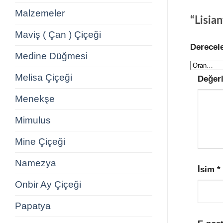
Malzemeler
“Lisian
Maviş ( Çan ) Çiçeği
Derecel
Medine Düğmesi
Melisa Çiçeği
Değer
Menekşe
Mimulus
Mine Çiçeği
Namezya
İsim
*
Onbir Ay Çiçeği
Papatya