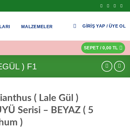
GIRIŞ YAP / ÜYE OL
LARI
MALZEMELER
SEPET /
0,00
TL
EGÜL ) F1
ianthus ( Lale Gül )
YÜ Serisi – BEYAZ ( 5
hum )