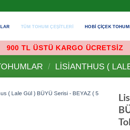
MLAR
TÜM TOHUM ÇEŞITLERI
HOBI ÇIÇEK TOHUM
900 TL ÜSTÜ KARGO ÜCRETSIZ
TOHUMLAR
/
LISIANTHUS ( LAL
Lis
BÜ
To