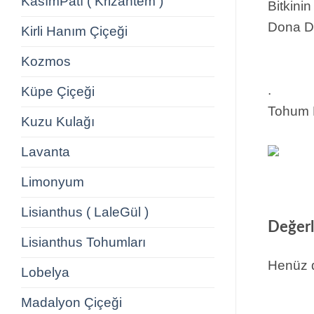
KasımPatı ( Krizantem )
Bitkini
Dona Da
Kirli Hanım Çiçeği
Kozmos
.
Küpe Çiçeği
Tohum 
Kuzu Kulağı
Lavanta
Limonyum
Lisianthus ( LaleGül )
Değerl
Lisianthus Tohumları
Henüz d
Lobelya
Madalyon Çiçeği