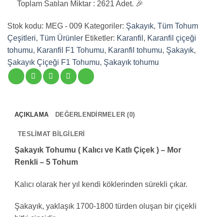
Toplam Satılan Miktar : 2621 Adet. 🎉
Kalıcı
ve
Stok kodu:
MEG - 009
Kategoriler:
Şakayık
,
Tüm Tohum
Katlı
Çeşitleri
,
Tüm Ürünler
Etiketler:
Karanfil
,
Karanfil çiçeği
Çiçek
tohumu
,
Karanfil F1 Tohumu
,
Karanfil tohumu
,
Şakayık
,
)
Şakayık Çiçeği F1 Tohumu
,
Şakayık tohumu
-
Mor
Renkli
-
5
AÇIKLAMA
DEĞERLENDIRMELER (0)
Tohum
adet
TESLIMAT BILGILERI
Şakayık Tohumu ( Kalıcı ve Katlı Çiçek ) – Mor
Renkli – 5 Tohum
Kalıcı olarak her yıl kendi köklerinden sürekli çıkar.
Şakayık, yaklaşık 1700-1800 türden oluşan bir çiçekli