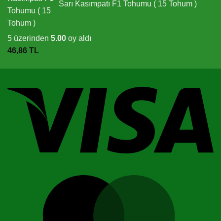
Sarı Kasımpatı F1 Tohumu ( 15 Tohum )
5 üzerinden
5.00
oy aldı
46,86
TL
Vi
M