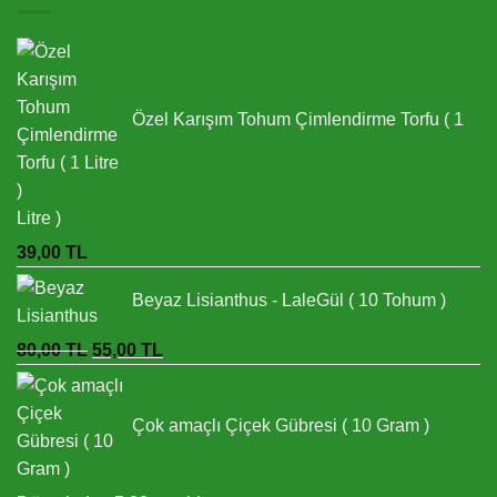
Özel Karışım Tohum Çimlendirme Torfu ( 1
Litre )
39,00
TL
Beyaz Lisianthus - LaleGül ( 10 Tohum )
Orijinal
Şu
80,00
TL
55,00
TL
fiyat:
andaki
80,00 TL.
fiyat:
Çok amaçlı Çiçek Gübresi ( 10 Gram )
55,00 TL.