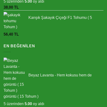
5 üzerinden
5.00
oy aldı
38,00
TL
Karışık Şakayık Çiçeği F1 Tohumu ( 5
Tohum )
56,40
TL
EN BEĞENILEN
Beyaz Lavanta - Hem kokusu hem de
görüntü ( 15 Tohum )
5 üzerinden
5.00
oy aldı