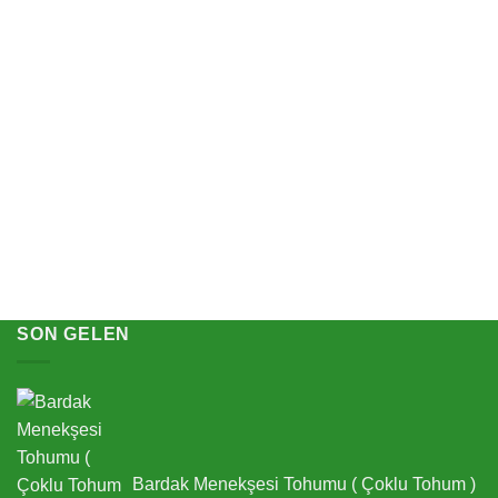
KARANFIL
Karanfil Tohumu ( Çok Uzun ve Tek Kat Çiçek ) –
Beyaz Renkli – 5 Tohum
100,00
TL
SEPETE EKLE
SON GELEN
Bardak Menekşesi Tohumu ( Çoklu Tohum )