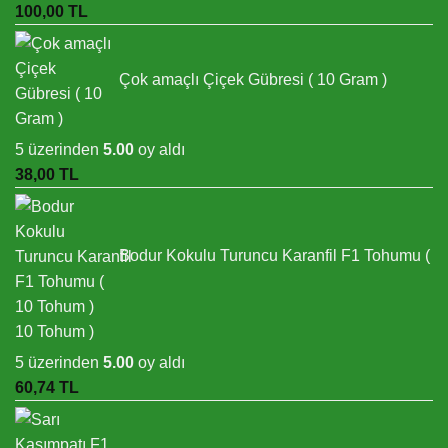
100,00
TL
Çok amaçlı Çiçek Gübresi ( 10 Gram )
5 üzerinden
5.00
oy aldı
38,00
TL
Bodur Kokulu Turuncu Karanfil F1 Tohumu (
10 Tohum )
5 üzerinden
5.00
oy aldı
60,74
TL