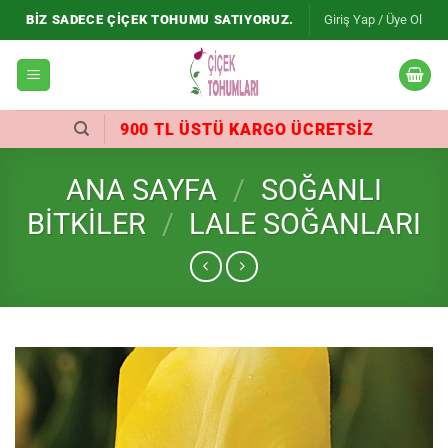
İçeriğe
BIZ SADECE ÇIÇEK TOHUMU SATIYORUZ.
Giriş Yap / Üye Ol
atla
900 TL ÜSTÜ KARGO ÜCRETSIZ
ANA SAYFA
/
SOĞANLI
BITKILER
/
LALE SOĞANLARI