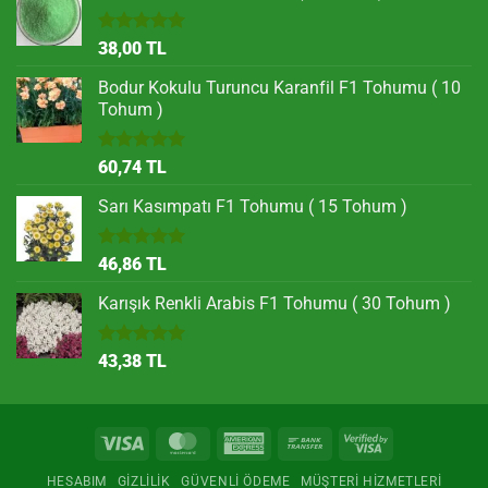
5 üzerinden
38,00
TL
5.00
oy
aldı
Bodur Kokulu Turuncu Karanfil F1 Tohumu ( 10
Tohum )
5 üzerinden
60,74
TL
5.00
oy
aldı
Sarı Kasımpatı F1 Tohumu ( 15 Tohum )
5 üzerinden
46,86
TL
5.00
oy
aldı
Karışık Renkli Arabis F1 Tohumu ( 30 Tohum )
5 üzerinden
43,38
TL
5.00
oy
aldı
Visa
MasterCard
American
Bank
Visa
Express
Transfer
2
HESABIM
GIZLILIK
GÜVENLI ÖDEME
MÜŞTERI HIZMETLERI