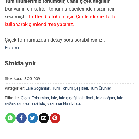
Tüm ürünlerimiz tohumdur, Canlı çiçek değildir.
Dünyanın en kaliteli tohum üreticilerinden sizin için
seçilmiştir.
Lütfen bu tohum için Çimlendirme Torfu
kullanarak çimlendirme yapınız.
Çiçek formumuzdan detay soru sorabilirsiniz :
Forum
Stokta yok
Stok kodu:
SOG-009
Kategoriler:
Lale Soğanları
,
Tüm Tohum Çeşitleri
,
Tüm Ürünler
Etiketler:
Çiçek Tohumları
,
lale
,
lale çiçeği
,
lale fiyatı
,
lale soğanı
,
lale
soğanları
,
Özel seri lale
,
Sarı
,
sarı klasik lale