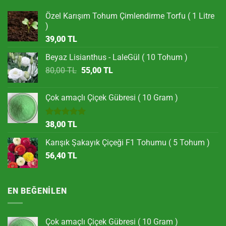
Özel Karışım Tohum Çimlendirme Torfu ( 1 Litre
)
39,00
TL
Beyaz Lisianthus - LaleGül ( 10 Tohum )
Orijinal
Şu
80,00
TL
55,00
TL
fiyat:
andaki
80,00 TL.
fiyat:
Çok amaçlı Çiçek Gübresi ( 10 Gram )
55,00 TL.
5 üzerinden
38,00
TL
5.00
oy
aldı
Karışık Şakayık Çiçeği F1 Tohumu ( 5 Tohum )
56,40
TL
EN BEĞENILEN
Çok amaçlı Çiçek Gübresi ( 10 Gram )